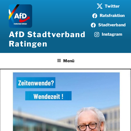
Zum
Twitter
Inhalt
Ratsfraktion
springen
Stadtverband
AfD Stadtverband
Instagram
Ratingen
Menü