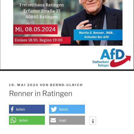
VERÖFFENTLICHT
19. MAI 2024
VON
BERND-ULRICH
AM
Renner in Ratingen
teilen
tweet
teilen
mail