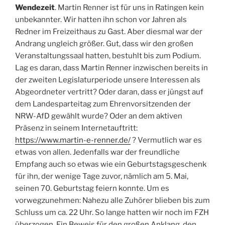
Wendezeit
. Martin Renner ist für uns in Ratingen kein
unbekannter. Wir hatten ihn schon vor Jahren als
Redner im Freizeithaus zu Gast. Aber diesmal war der
Andrang ungleich größer. Gut, dass wir den großen
Veranstaltungssaal hatten, bestuhlt bis zum Podium.
Lag es daran, dass Martin Renner inzwischen bereits in
der zweiten Legislaturperiode unsere Interessen als
Abgeordneter vertritt? Oder daran, dass er jüngst auf
dem Landesparteitag zum Ehrenvorsitzenden der
NRW-AfD gewählt wurde? Oder an dem aktiven
Präsenz in seinem Internetauftritt:
https://www.martin-e-renner.de/
? Vermutlich war es
etwas von allen. Jedenfalls war der freundliche
Empfang auch so etwas wie ein Geburtstagsgeschenk
für ihn, der wenige Tage zuvor, nämlich am 5. Mai,
seinen 70. Geburtstag feiern konnte. Um es
vorwegzunehmen: Nahezu alle Zuhörer blieben bis zum
Schluss um ca. 22 Uhr. So lange hatten wir noch im FZH
überzogen. Ein Beweis für den großen Anklang, den