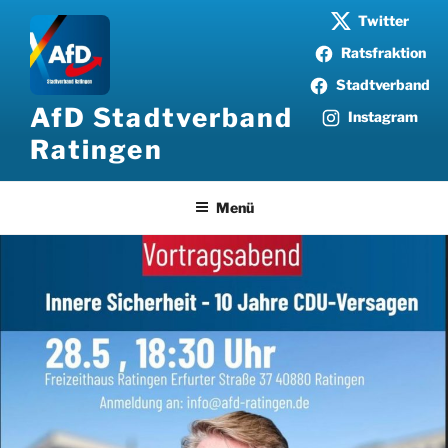
Zum
Twitter
Inhalt
Ratsfraktion
springen
Stadtverband
AfD Stadtverband
Instagram
Ratingen
Menü