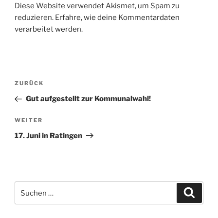
Diese Website verwendet Akismet, um Spam zu
reduzieren.
Erfahre, wie deine Kommentardaten
verarbeitet werden.
Beitragsnavigation
Vorheriger
ZURÜCK
Beitrag
Gut aufgestellt zur Kommunalwahl!
Nächster
WEITER
Beitrag
17. Juni in Ratingen
Suche
Suche
nach: