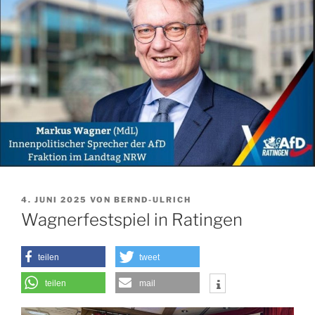
VERÖFFENTLICHT
4. JUNI 2025
VON
BERND-ULRICH
AM
Wagnerfestspiel in Ratingen
teilen
tweet
teilen
mail