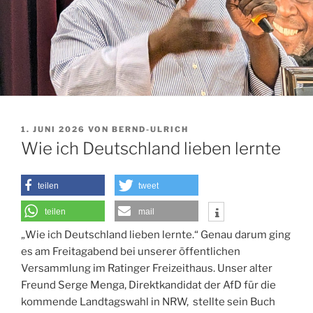
VERÖFFENTLICHT
1. JUNI 2026
VON
BERND-ULRICH
AM
Wie ich Deutschland lieben lernte
teilen
tweet
teilen
mail
„Wie ich Deutschland lieben lernte.“ Genau darum ging
es am Freitagabend bei unserer öffentlichen
Versammlung im Ratinger Freizeithaus. Unser alter
Freund Serge Menga, Direktkandidat der AfD für die
kommende Landtagswahl in NRW, stellte sein Buch