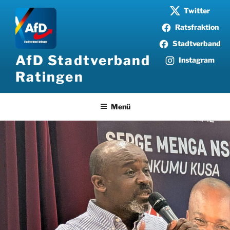
Zum
Twitter
Inhalt
Ratsfraktion
springen
Stadtverband
AfD Stadtverband
Instagram
Ratingen
Menü