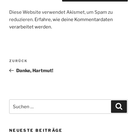
Diese Website verwendet Akismet, um Spam zu
reduzieren.
Erfahre, wie deine Kommentardaten
verarbeitet werden.
Beitragsnavigation
Vorheriger
ZURÜCK
Beitrag
Danke, Hartmut!
Suche
Suche
nach:
NEUESTE BEITRÄGE