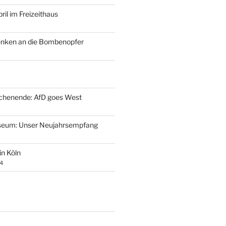
ril im Freizeithaus
enken an die Bombenopfer
henende: AfD goes West
eum: Unser Neujahrsempfang
 in Köln
4