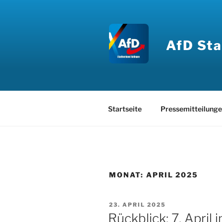
Zum
Inhalt
springen
AfD Sta
Startseite
Pressemitteilung
MONAT:
APRIL 2025
VERÖFFENTLICHT
23. APRIL 2025
AM
Rückblick: 7. April 