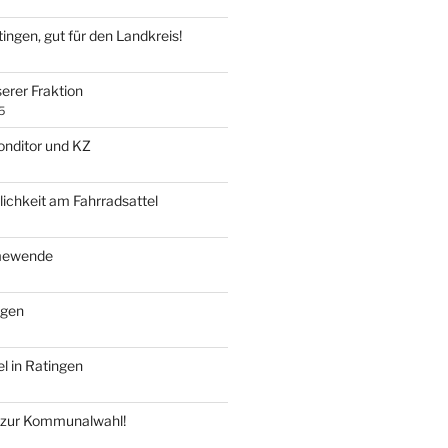
tingen, gut für den Landkreis!
erer Fraktion
5
onditor und KZ
ichkeit am Fahrradsattel
mewende
ngen
l in Ratingen
t zur Kommunalwahl!