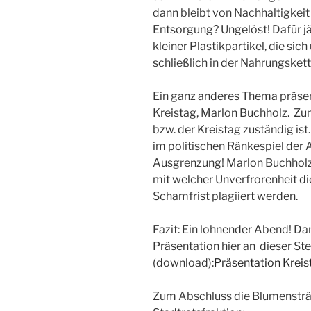
dann bleibt von Nachhaltigkeit
Entsorgung? Ungelöst! Dafür j
kleiner Plastikpartikel, die sic
schließlich in der Nahrungske
Ein ganz anderes Thema präsen
Kreistag, Marlon Buchholz. Zun
bzw. der Kreistag zuständig ist
im politischen Ränkespiel der Al
Ausgrenzung! Marlon Buchholz 
mit welcher Unverfrorenheit d
Schamfrist plagiiert werden.
Fazit: Ein lohnender Abend! Da
Präsentation hier an dieser Ste
(download):
Präsentation Kreis
Zum Abschluss die Blumensträ