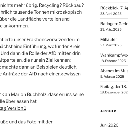
 nichts mehr übrig. Recycling? Rückbau?
Rückblick: 7. Ap
ährlich tausende Tonnen mikroskopisch
23. April 2025
h über die Landfläche verteilen und
Ratingen: Ged
tte ankommen.
29. März 2025
Mitläufer
tierte unser Fraktionsvorsitzender im
27. März 2025
ächst eine Einführung, wofür der Kreis
. Und dann die Rolle der AfD mitten drin
Wahlkampfwoc
tparteien, die nur ein Ziel kennen:
18. Februar 2025
machte dann an Beispielen deutlich,
Abends im Mus
ie Anträge der AfD nach einer gewissen
5. Februar 2025
Freitag, der 13.
18. Dezember 202
nk an Marlon Buchholz, dass er uns seine
lle überlassen hat
tag Version 1
ARCHIV
uße und das Foto mit der
Juni 2026