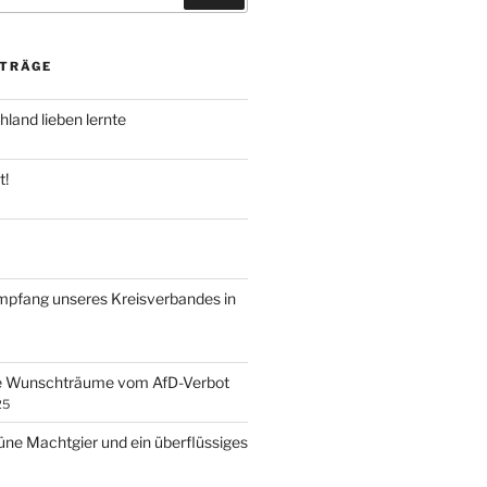
ITRÄGE
land lieben lernte
t!
mpfang unseres Kreisverbandes in
ke Wunschträume vom AfD-Verbot
25
ne Machtgier und ein überflüssiges