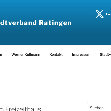
Twi
dtverband Ratingen
en
Werner Kullmann
Kontakt
Impressum
Stadtv
Suche
im Freizeithaus
nach: