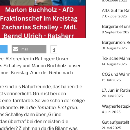
8. Oktober 2025
AfD: Gut für Ra
7. Oktober 2025
Bürgerbrief uns
9. September 202
Bürgerunion: K
31. August 2025
mail
Toxische Männl
wei Referenten in Ratingen: U
nser
14. August 2025
s Schalley und Marlon Buchholz, unser
nner Kreistag. Aber der Reihe nach:
CO2 und Wär
15. Juli 2025
re sind als Naturfreunde, das haben die
17. Juni in Rati
 verinnerlicht. Grün ist bei den
20. Juni 2025
s eine Tarnfarbe. So wie schon der selige
Wagnerfestspie
erkannte:
Wie die Tomaten. Erst grün,
4. Juni 2025
as Schalley dann über „Grüne
das übertraf bei den meisten die
Gut aufgestell
räder? Zieht man da die Bilanz was,
21. Mai 2025