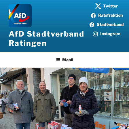
Zum
Twitter
Inhalt
Ratsfraktion
springen
Stadtverband
AfD Stadtverband
Instagram
Ratingen
Menü