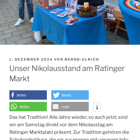
VERÖFFENTLICHT
1. DEZEMBER 2024
VON
BERND-ULRICH
AM
Unser Nikolausstand am Ratinger
Markt
teilen
tweet
teilen
mail
Das hat Tradition! Alle Jahre wieder, so auch jetzt, sind
wir am Samstag direkt vor dem Nikolaustag am
Ratinger Marktplatz präsent. Zur Tradition gehören die
Schokonikoläuse, die wir zusammen mit unserem Info-