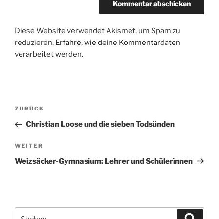
Diese Website verwendet Akismet, um Spam zu
reduzieren.
Erfahre, wie deine Kommentardaten
verarbeitet werden.
Beitragsnavigation
Vorheriger
ZURÜCK
Beitrag
Christian Loose und die sieben Todsünden
Nächster
WEITER
Beitrag
Weizsäcker-Gymnasium: Lehrer und Schülerïnnen
Suche
Suche