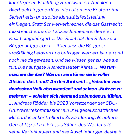
könnte jeden Flüchtling zurückweisen. Annalena
Baerbock hingegen lässt sie auf unsere Kosten ohne
Sicherheits- und solide Identitätsfeststellung
einfliegen. Statt Schwerverbrecher, die das Gastrecht
missbrauchen, sofort abzuschieben, werden sie im
Knast eingebürgert. …
Der Staat hat den Schutz der
Bürger aufgegeben. …
Aber dass die Bürger so
großflächig belogen und betrogen werden, ist neu und
noch nie da gewesen. Und sie wissen genau, was sie
tun. Die häufigste Ausrede lautet: Klima….
Warum
machen die das? Warum zerstören sie in voller
Absicht das Land? An den Amtseid – „Schaden vom
deutschen Volk abzuwenden“ und seinen „Nutzen zu
mehren“ – scheint sich niemand gebunden zu fühlen.
…
Andreas Rödder, bis 2023 Vorsitzender der CDU-
Grundwertekommission: ein „zivilgesellschaftliches
Milieu, das unkontrollierte Zuwanderung als höhere
Gerechtigkeit ansieht, als Sühne des Westens für
seine Verfehlungen, und das Abschiebungen deshalb