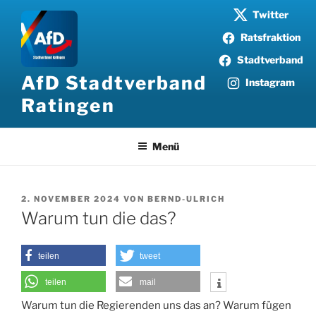
Zum
Twitter
Inhalt
Ratsfraktion
springen
Stadtverband
AfD Stadtverband
Instagram
Ratingen
Menü
VERÖFFENTLICHT
2. NOVEMBER 2024
VON
BERND-ULRICH
AM
Warum tun die das?
teilen
tweet
teilen
mail
Warum tun die Regierenden uns das an? Warum fügen