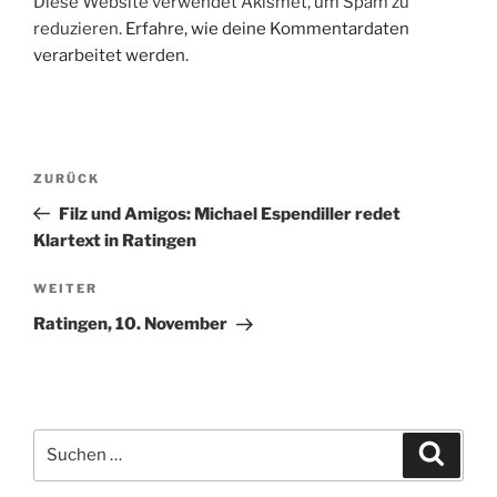
Diese Website verwendet Akismet, um Spam zu
reduzieren.
Erfahre, wie deine Kommentardaten
verarbeitet werden.
Beitragsnavigation
Vorheriger
ZURÜCK
Beitrag
Filz und Amigos: Michael Espendiller redet
Klartext in Ratingen
Nächster
WEITER
Beitrag
Ratingen, 10. November
Suche
Suche
nach: