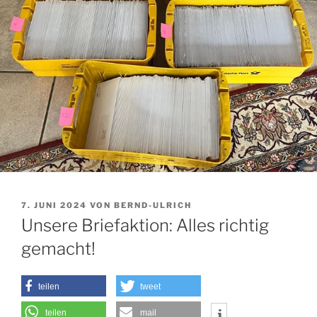
VERÖFFENTLICHT
7. JUNI 2024
VON
BERND-ULRICH
AM
Unsere Briefaktion: Alles richtig
gemacht!
teilen
tweet
teilen
mail