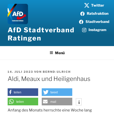
Zum
Twitter
Inhalt
Ratsfraktion
springen
Stadtverband
AfD Stadtverband
Instagram
Ratingen
Menü
VERÖFFENTLICHT
14. JULI 2023
VON
BERND-ULRICH
AM
Aldi, Meaux und Heiligenhaus
teilen
tweet
teilen
mail
Anfang des Monats herrschte eine Woche lang