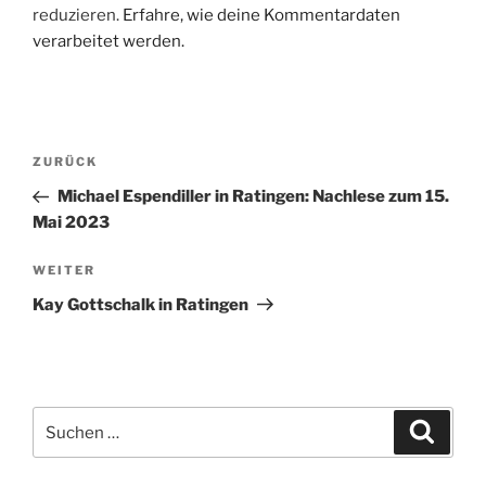
reduzieren.
Erfahre, wie deine Kommentardaten
verarbeitet werden.
Beitragsnavigation
Vorheriger
ZURÜCK
Beitrag
Michael Espendiller in Ratingen: Nachlese zum 15.
Mai 2023
Nächster
WEITER
Beitrag
Kay Gottschalk in Ratingen
Suche
Suche
nach: