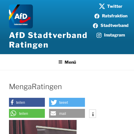
Zum
Twitter
Inhalt
Ratsfraktion
springen
Stadtverband
AfD Stadtverband
Instagram
Ratingen
Menü
MengaRatingen
teilen
tweet
teilen
mail