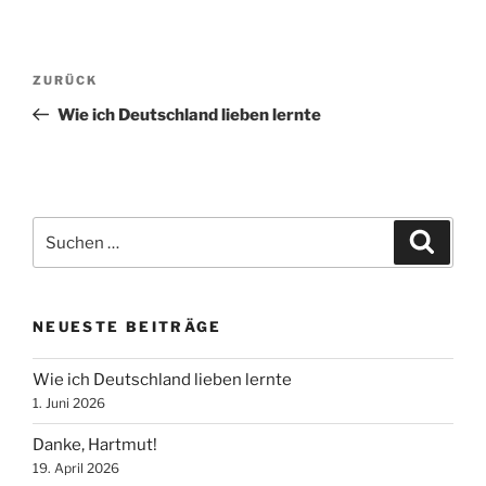
Beitragsnavigation
Vorheriger
ZURÜCK
Beitrag
Wie ich Deutschland lieben lernte
Suche
Suche
nach:
NEUESTE BEITRÄGE
Wie ich Deutschland lieben lernte
1. Juni 2026
Danke, Hartmut!
19. April 2026