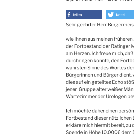
teilen
tweet
Sehr geehrter Herr Bürgermeis
wie Ihnen aus meinen früheren Ak
der Fortbestand der Ratinger 
am Herzen. Ich freue mich, daß
durchringen konnte, den Fortbe
wahrsten Sinne des Wortes de
Bürgerinnen und Bürger dient, v
dies auf ein geteiltes Echo stöß
jener Gruppe alter weißer Männ
Wartezimmer der Urologen bev
Ich möchte daher einen persön
Fortbestand dieser nützlichen 
erkläre mich hiermit bereit, z
Spende in Höhe 10.000€ dem S