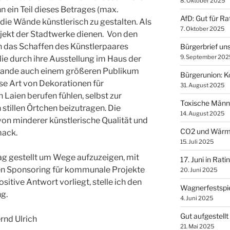
8. Oktober 2025
 ein Teil dieses Betrages (max.
AfD: Gut für Ra
ie Wände künstlerisch zu gestalten. Als
7. Oktober 2025
ojekt der Stadtwerke dienen. Von den
an das Schaffen des Künstlerpaares
Bürgerbrief uns
9. September 202
ie durch ihre Ausstellung im Haus der
lande auch einem größeren Publikum
Bürgerunion: K
ese Art von Dekorationen für
31. August 2025
Laien berufen fühlen, selbst zur
Toxische Männl
stillen Örtchen beizutragen. Die
14. August 2025
on minderer künstlerische Qualität und
CO2 und Wär
mack.
15. Juli 2025
ag gestellt um Wege aufzuzeigen, mit
17. Juni in Rati
n Sponsoring für kommunale Projekte
20. Juni 2025
sitive Antwort vorliegt, stelle ich den
Wagnerfestspie
g.
4. Juni 2025
Gut aufgestell
rnd Ulrich
21. Mai 2025