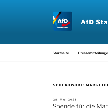
Zum
Inhalt
springen
AfD Sta
Startseite
Pressemitteilung
SCHLAGWORT:
MARKTTO
VERÖFFENTLICHT
28. MAI 2021
AM
Spende für die Mar