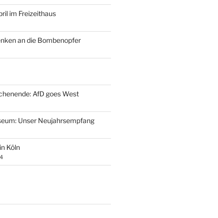
ril im Freizeithaus
enken an die Bombenopfer
henende: AfD goes West
eum: Unser Neujahrsempfang
 in Köln
4