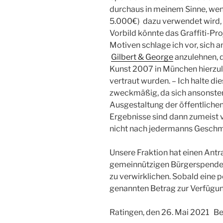
durchaus in meinem Sinne, wenn
5.000€) dazu verwendet wird, d
Vorbild könnte das Graffiti-Pr
Motiven schlage ich vor, sich 
Gilbert & George
anzulehnen, d
Kunst 2007 in München hierzu
vertraut wurden. – Ich halte di
zweckmäßig, da sich ansonsten 
Ausgestaltung der öffentlichen 
Ergebnisse sind dann zumeist v
nicht nach jedermanns Gesch
Unsere Fraktion hat einen Antr
gemeinnützigen Bürgerspende
zu verwirklichen. Sobald eine po
genannten Betrag zur Verfügun
Ratingen, den 26. Mai 2021 Be