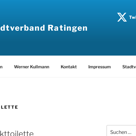
Twi
dtverband Ratingen
en
Werner Kullmann
Kontakt
Impressum
Stadtv
ILETTE
Suche
kttoilette
nach: