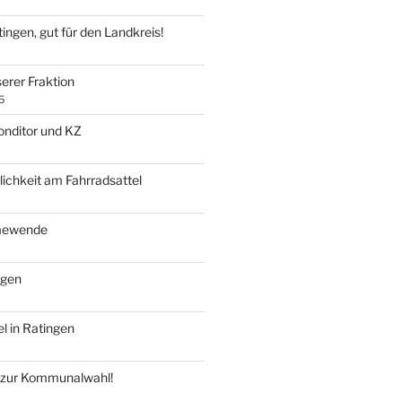
tingen, gut für den Landkreis!
erer Fraktion
5
onditor und KZ
ichkeit am Fahrradsattel
mewende
ngen
l in Ratingen
t zur Kommunalwahl!