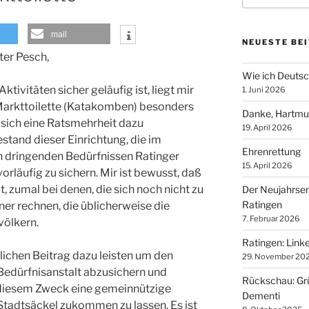
mail
NEUESTE BE
ter Pesch,
Wie ich Deutsch
tivitäten sicher geläufig ist, liegt mir
1. Juni 2026
Markttoilette (Katakomben) besonders
Danke, Hartmu
 sich eine Ratsmehrheit dazu
19. April 2026
stand dieser Einrichtung, die im
Ehrenrettung
n dringenden Bedürfnissen Ratinger
15. April 2026
orläufig zu sichern. Mir ist bewusst, daß
t, zumal bei denen, die sich noch nicht zu
Der Neujahrse
Ratingen
er rechnen, die üblicherweise die
7. Februar 2026
ölkern.
Ratingen: Lin
lichen Beitrag dazu leisten um den
29. November 20
Bedürfnisanstalt abzusichern und
Rückschau: Grü
u diesem Zweck eine gemeinnützige
Dementi
tadtsäckel zukommen zu lassen. Es ist