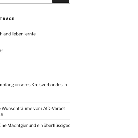
ITRÄGE
land lieben lernte
t!
mpfang unseres Kreisverbandes in
ke Wunschträume vom AfD-Verbot
25
ne Machtgier und ein überflüssiges