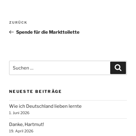
Beitragsnavigation
Vorheriger
ZURÜCK
Beitrag
Spende für die Markttoilette
Suche
Suche
nach:
NEUESTE BEITRÄGE
Wie ich Deutschland lieben lernte
1. Juni 2026
Danke, Hartmut!
19. April 2026