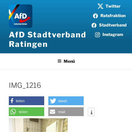
Zum
Twitter
Inhalt
Ratsfraktion
springen
Stadtverband
AfD Stadtverband
Instagram
Ratingen
Menü
IMG_1216
teilen
tweet
teilen
mail