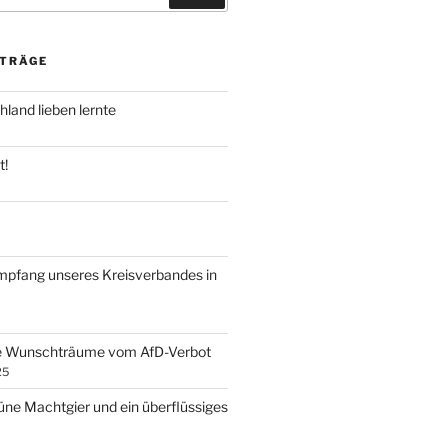
ITRÄGE
land lieben lernte
t!
mpfang unseres Kreisverbandes in
ke Wunschträume vom AfD-Verbot
25
ne Machtgier und ein überflüssiges