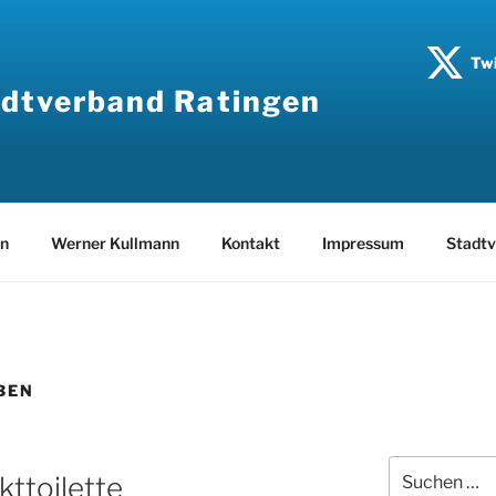
Twi
dtverband Ratingen
en
Werner Kullmann
Kontakt
Impressum
Stadtv
BEN
Suche
kttoilette
nach: