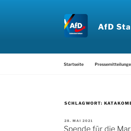
Zum
Inhalt
springen
AfD Sta
Startseite
Pressemitteilung
SCHLAGWORT:
KATAKOM
VERÖFFENTLICHT
28. MAI 2021
AM
Spende für die Mar