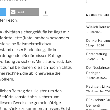
mail
NEUESTE BE
ter Pesch,
Wie ich Deutsch
tivitäten sicher geläufig ist, liegt mir
1. Juni 2026
Markttoilette (Katakomben) besonders
Danke, Hartmu
 sich eine Ratsmehrheit dazu
19. April 2026
stand dieser Einrichtung, die im
Ehrenrettung
n dringenden Bedürfnissen Ratinger
15. April 2026
orläufig zu sichern. Mir ist bewusst, daß
t, zumal bei denen, die sich noch nicht zu
Der Neujahrse
Ratingen
er rechnen, die üblicherweise die
7. Februar 2026
ölkern.
Ratingen: Lin
lichen Beitrag dazu leisten um den
29. November 20
Bedürfnisanstalt abzusichern und
Rückschau: Grü
u diesem Zweck eine gemeinnützige
Dementi
tadtsäckel zukommen zu lassen. Es ist