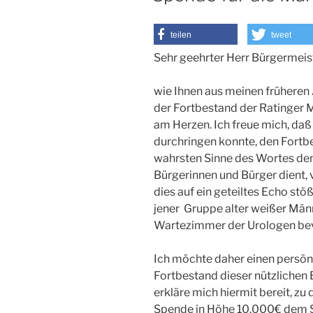
teilen
tweet
Sehr geehrter Herr Bürgermeis
wie Ihnen aus meinen früheren Ak
der Fortbestand der Ratinger 
am Herzen. Ich freue mich, daß
durchringen konnte, den Fortbe
wahrsten Sinne des Wortes de
Bürgerinnen und Bürger dient, v
dies auf ein geteiltes Echo stöß
jener Gruppe alter weißer Männ
Wartezimmer der Urologen bev
Ich möchte daher einen persön
Fortbestand dieser nützlichen 
erkläre mich hiermit bereit, z
Spende in Höhe 10.000€ dem S