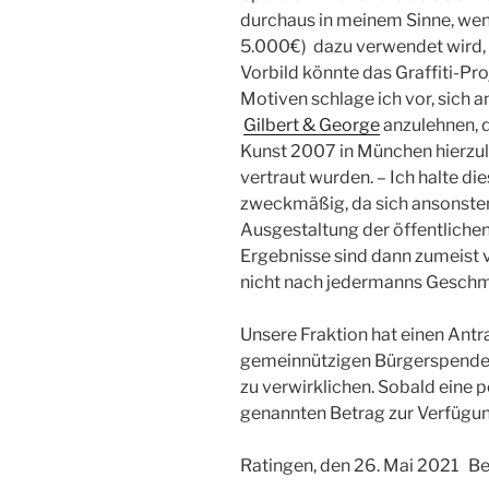
durchaus in meinem Sinne, wenn
5.000€) dazu verwendet wird, d
Vorbild könnte das Graffiti-Pr
Motiven schlage ich vor, sich 
Gilbert & George
anzulehnen, d
Kunst 2007 in München hierzu
vertraut wurden. – Ich halte di
zweckmäßig, da sich ansonsten 
Ausgestaltung der öffentlichen 
Ergebnisse sind dann zumeist v
nicht nach jedermanns Gesch
Unsere Fraktion hat einen Antr
gemeinnützigen Bürgerspende
zu verwirklichen. Sobald eine po
genannten Betrag zur Verfügun
Ratingen, den 26. Mai 2021 Be