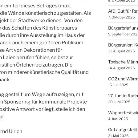
8. Oktober 2025
 ein Teil dieses Betrages (max.
AfD: Gut für Ra
ie Wände künstlerisch zu gestalten. Als
7. Oktober 2025
ojekt der Stadtwerke dienen. Von den
an das Schaffen des Künstlerpaares
Bürgerbrief uns
9. September 202
ie durch ihre Ausstellung im Haus der
lande auch einem größeren Publikum
Bürgerunion: K
ese Art von Dekorationen für
31. August 2025
Laien berufen fühlen, selbst zur
Toxische Männl
stillen Örtchen beizutragen. Die
14. August 2025
on minderer künstlerische Qualität und
CO2 und Wär
mack.
15. Juli 2025
ag gestellt um Wege aufzuzeigen, mit
17. Juni in Rati
n Sponsoring für kommunale Projekte
20. Juni 2025
sitive Antwort vorliegt, stelle ich den
Wagnerfestspie
g.
4. Juni 2025
Gut aufgestell
rnd Ulrich
21. Mai 2025