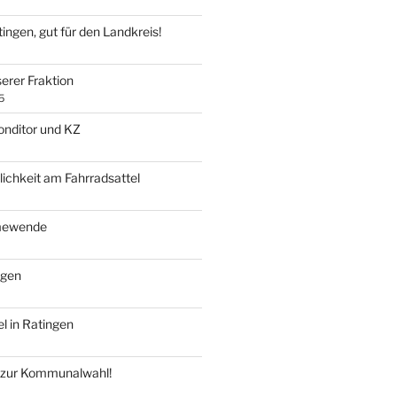
tingen, gut für den Landkreis!
erer Fraktion
5
onditor und KZ
ichkeit am Fahrradsattel
mewende
ngen
l in Ratingen
t zur Kommunalwahl!