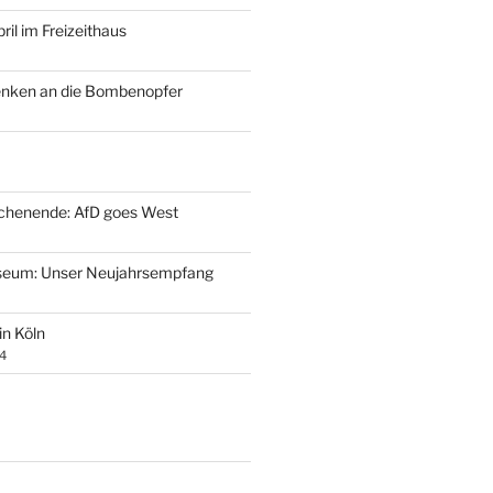
ril im Freizeithaus
enken an die Bombenopfer
henende: AfD goes West
eum: Unser Neujahrsempfang
 in Köln
4