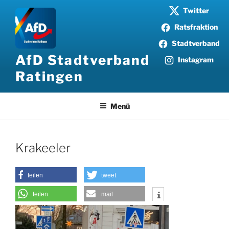
Zum
Twitter
Inhalt
Ratsfraktion
springen
Stadtverband
AfD Stadtverband
Instagram
Ratingen
Menü
Krakeeler
teilen
tweet
teilen
mail