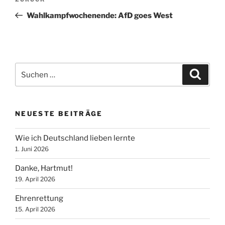
Vorheriger
Beitrag
Wahlkampfwochenende: AfD goes West
Suche
Suche
nach:
NEUESTE BEITRÄGE
Wie ich Deutschland lieben lernte
1. Juni 2026
Danke, Hartmut!
19. April 2026
Ehrenrettung
15. April 2026