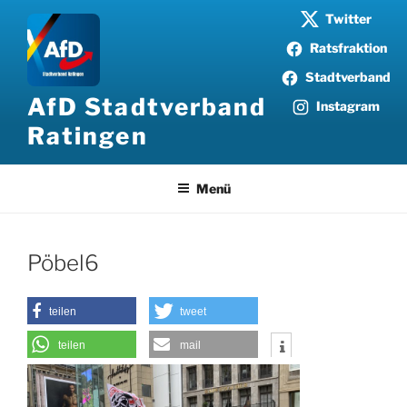
Zum
Twitter
Inhalt
Ratsfraktion
springen
Stadtverband
AfD Stadtverband
Instagram
Ratingen
Menü
Pöbel6
teilen
tweet
teilen
mail