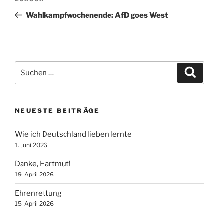
Vorheriger
Beitrag
Wahlkampfwochenende: AfD goes West
Suche
Suche
nach:
NEUESTE BEITRÄGE
Wie ich Deutschland lieben lernte
1. Juni 2026
Danke, Hartmut!
19. April 2026
Ehrenrettung
15. April 2026