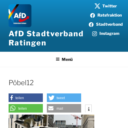
Zum
Twitter
Inhalt
Ratsfraktion
springen
Stadtverband
AfD Stadtverband
Instagram
Ratingen
Menü
Pöbel12
teilen
tweet
teilen
mail