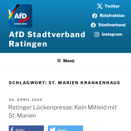
Zum
Twitter
Inhalt
Ratsfraktion
springen
Stadtverband
AfD Stadtverband
Instagram
Ratingen
Menü
SCHLAGWORT:
ST. MARIEN KRANKENHAUS
VERÖFFENTLICHT
24. APRIL 2024
AM
Ratinger Lückenpresse: Kein Mitleid mit
St. Marien
teilen
tweet