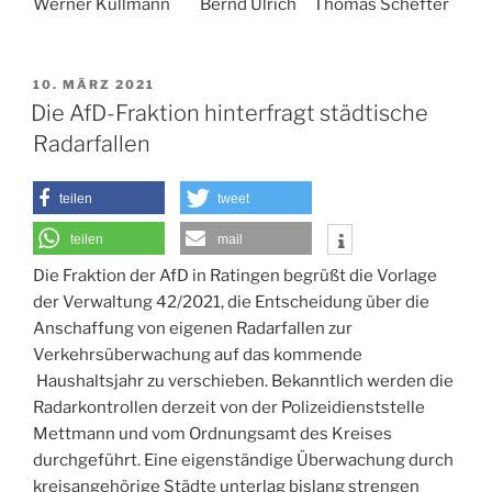
Werner Kullmann Bernd Ulrich Thomas Schefter
VERÖFFENTLICHT
10. MÄRZ 2021
AM
Die AfD-Fraktion hinterfragt städtische
Radarfallen
teilen
tweet
teilen
mail
Die Fraktion der AfD in Ratingen begrüßt die Vorlage
der Verwaltung 42/2021, die Entscheidung über die
Anschaffung von eigenen Radarfallen zur
Verkehrsüberwachung auf das kommende
Haushaltsjahr zu verschieben. Bekanntlich werden die
Radarkontrollen derzeit von der Polizeidienststelle
Mettmann und vom Ordnungsamt des Kreises
durchgeführt. Eine eigenständige Überwachung durch
kreisangehörige Städte unterlag bislang strengen