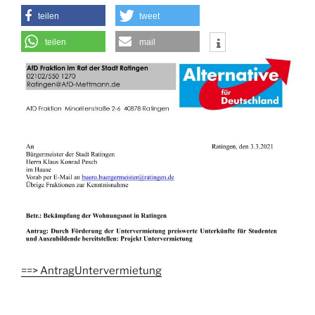
teilen
tweet
teilen
mail
==> AntragUntervermietung