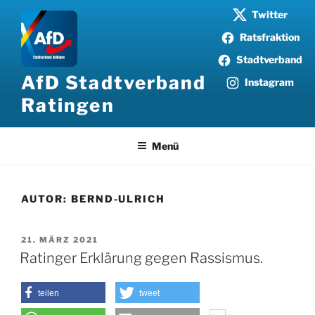
Zum
Twitter
Inhalt
Ratsfraktion
springen
Stadtverband
AfD Stadtverband
Instagram
Ratingen
Menü
AUTOR:
BERND-ULRICH
VERÖFFENTLICHT
21. MÄRZ 2021
AM
Ratinger Erklärung gegen Rassismus.
teilen
tweet